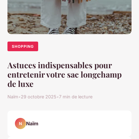
SHOPPING
Astuces indispensables pour
entretenir votre sac longchamp
de luxe
Naïm
•
29 octobre 2025
•
7 min de lecture
Naïm
N