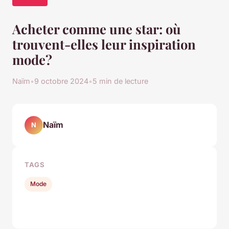
Acheter comme une star: où
trouvent-elles leur inspiration
mode?
Naïm
•
9 octobre 2024
•
5 min de lecture
Naïm
N
TAGS
Mode