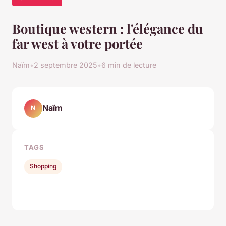
Boutique western : l'élégance du
far west à votre portée
Naïm
•
2 septembre 2025
•
6 min de lecture
Naïm
N
TAGS
Shopping